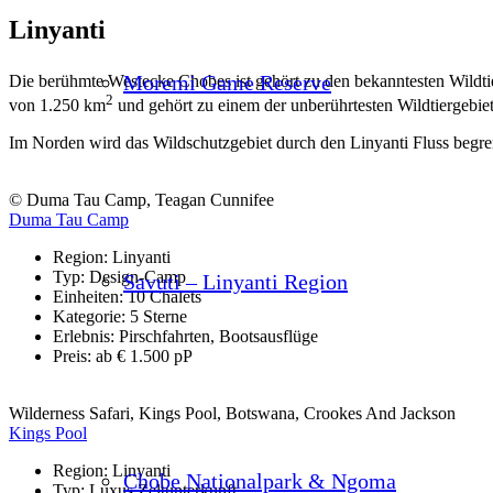
Linyanti
Moremi Game Reserve
Die berühmte Westecke Chobes ist gehört zu den bekanntesten Wildti
2
von 1.250 km
und gehört zu einem der unberührtesten Wildtiergebiet
Im Norden wird das Wildschutzgebiet durch den Linyanti Fluss begren
© Duma Tau Camp, Teagan Cunnifee
Duma Tau Camp
Region: Linyanti
Typ: Design-Camp
Savuti – Linyanti Region
Einheiten: 10 Chalets
Kategorie: 5 Sterne
Erlebnis: Pirschfahrten, Bootsausflüge
Preis: ab € 1.500 pP
Wilderness Safari, Kings Pool, Botswana, Crookes And Jackson
Kings Pool
Region: Linyanti
Chobe Nationalpark & Ngoma
Typ: Luxus Zeltunterkunft