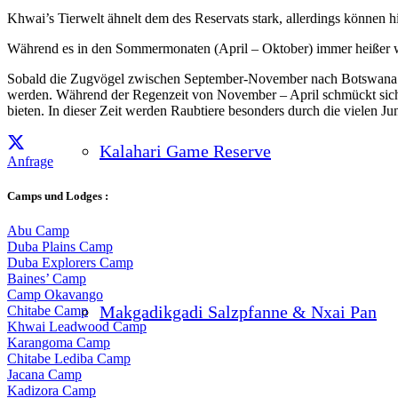
Khwai’s Tierwelt ähnelt dem des Reservats stark, allerdings können h
Während es in den Sommermonaten (April – Oktober) immer heißer wir
Sobald die Zugvögel zwischen September-November nach Botswana z
werden. Während der Regenzeit von November – April schmückt sich 
bieten. In dieser Zeit werden Raubtiere besonders durch die vielen Ju
Kalahari Game Reserve
Anfrage
Camps und Lodges :
Abu Camp
Duba Plains Camp
Duba Explorers Camp
Baines’ Camp
Camp Okavango
Makgadikgadi Salzpfanne & Nxai Pan
Chitabe Camp
Khwai Leadwood Camp
Karangoma Camp
Chitabe Lediba Camp
Jacana Camp
Kadizora Camp