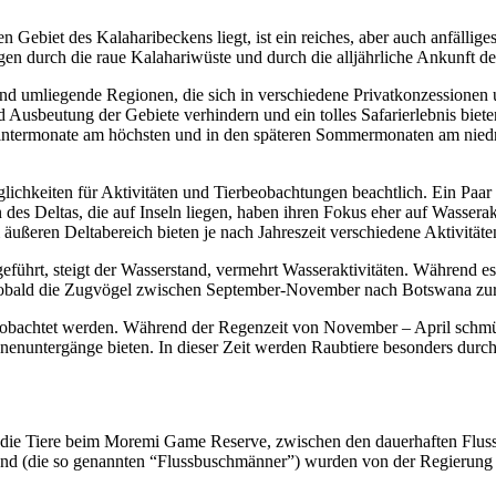
n Gebiet des Kalaharibeckens liegt, ist ein reiches, aber auch anfällig
gen durch die raue Kalahariwüste und durch die alljährliche Ankunft d
d umliegende Regionen, die sich in verschiedene Privatkonzessionen u
 Ausbeutung der Gebiete verhindern und ein tolles Safarierlebnis bie
Wintermonate am höchsten und in den späteren Sommermonaten am niedri
glichkeiten für Aktivitäten und Tierbeobachtungen beachtlich. Ein Paar
des Deltas, die auf Inseln liegen, haben ihren Fokus eher auf Wassera
ußeren Deltabereich bieten je nach Jahreszeit verschiedene Aktivitäte
eführt, steigt der Wasserstand, vermehrt Wasseraktivitäten. Während 
. Sobald die Zugvögel zwischen September-November nach Botswana zur
bachtet werden. Während der Regenzeit von November – April schmück
nenuntergänge bieten. In dieser Zeit werden Raubtiere besonders durch
ie Tiere beim Moremi Game Reserve, zwischen den dauerhaften Flussl
nd (die so genannten “Flussbuschmänner”) wurden von der Regierung a