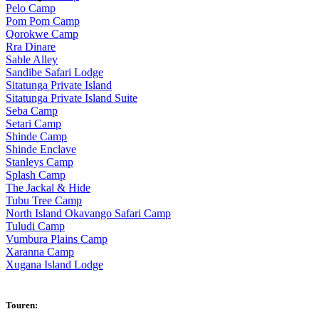
Pelo Camp
Pom Pom Camp
Qorokwe Camp
Rra Dinare
Sable Alley
Sandibe Safari Lodge
Sitatunga Private Island
Sitatunga Private Island Suite
Seba Camp
Setari Camp
Shinde Camp
Shinde Enclave
Stanleys Camp
Splash Camp
The Jackal & Hide
Tubu Tree Camp
North Island Okavango Safari Camp
Tuludi Camp
Vumbura Plains Camp
Xaranna Camp
Xugana Island Lodge
Touren: