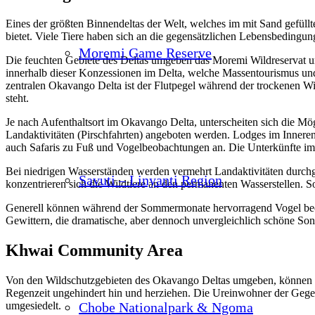
Eines der größten Binnendeltas der Welt, welches im mit Sand gefüllte
bietet. Viele Tiere haben sich an die gegensätzlichen Lebensbedingun
Moremi Game Reserve
Die feuchten Gebiete des Deltas umgeben das Moremi Wildreservat un
innerhalb dieser Konzessionen im Delta, welche Massentourismus und
zentralen Okavango Delta ist der Flutpegel während der trockenen 
steht.
Je nach Aufenthaltsort im Okavango Delta, unterscheiten sich die Mö
Landaktivitäten (Pirschfahrten) angeboten werden. Lodges im Inneren 
auch Safaris zu Fuß und Vogelbeobachtungen an. Die Unterkünfte im ä
Bei niedrigen Wasserständen werden vermehrt Landaktivitäten durchg
Savuti – Linyanti Region
konzentrieren sich die Wildtiere an den permanenten Wasserstellen
Generell können während der Sommermonate hervorragend Vogel beo
Gewittern, die dramatische, aber dennoch unvergleichlich schöne Son
Khwai Community Area
Von den Wildschutzgebieten des Okavango Deltas umgeben, können d
Regenzeit ungehindert hin und herziehen. Die Ureinwohner der Gege
Chobe Nationalpark & Ngoma
umgesiedelt.