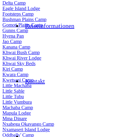
Delta Camp
Eagle Island Lodge
Footsteps Camp
Bushman Plains Camp
Reiseinformationen
Gomoti Plains Camp
Gunns Camp
Hyena Pan
Jao Camp
Kanana Camp
Khwai Bush Camp
Khwai River Lodge
Khwai Sky Beds
Kiri Camp
Kwara Camp
Kwetsani Camp
Kontakt
Little Machaba
Little Sable
Little Tubu
Little Vumbura
Machaba Camp
Mapula Lodge
Mma Dinare
Nxabega Okavango Camp
Nxamaseri Island Lodge
Oddballs’ Camp