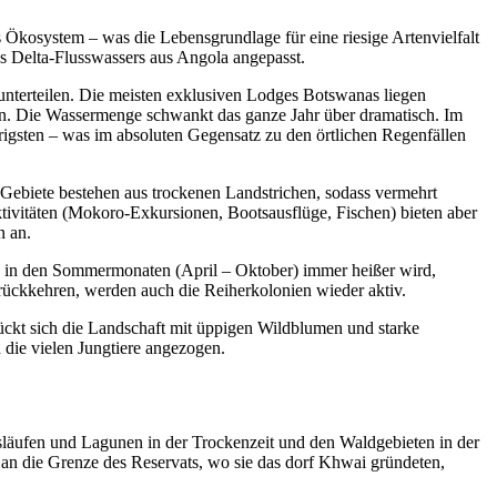
es Ökosystem – was die Lebensgrundlage für eine riesige Artenvielfalt
es Delta-Flusswassers aus Angola angepasst.
nterteilen. Die meisten exklusiven Lodges Botswanas liegen
ten. Die Wassermenge schwankt das ganze Jahr über dramatisch. Im
gsten – was im absoluten Gegensatz zu den örtlichen Regenfällen
 Gebiete bestehen aus trockenen Landstrichen, sodass vermehrt
ktivitäten (Mokoro-Exkursionen, Bootsausflüge, Fischen) bieten aber
n an.
es in den Sommermonaten (April – Oktober) immer heißer wird,
ückkehren, werden auch die Reiherkolonien wieder aktiv.
t sich die Landschaft mit üppigen Wildblumen und starke
 die vielen Jungtiere angezogen.
äufen und Lagunen in der Trockenzeit und den Waldgebieten in der
n die Grenze des Reservats, wo sie das dorf Khwai gründeten,