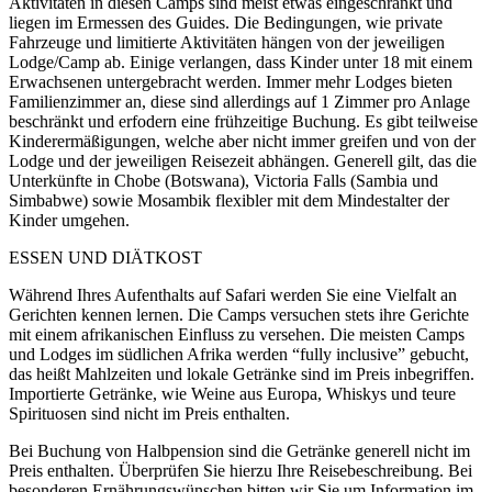
Aktivitäten in diesen Camps sind meist etwas eingeschränkt und
liegen im Ermessen des Guides. Die Bedingungen, wie private
Fahrzeuge und limitierte Aktivitäten hängen von der jeweiligen
Lodge/Camp ab. Einige verlangen, dass Kinder unter 18 mit einem
Erwachsenen untergebracht werden. Immer mehr Lodges bieten
Familienzimmer an, diese sind allerdings auf 1 Zimmer pro Anlage
beschränkt und erfodern eine frühzeitige Buchung. Es gibt teilweise
Kinderermäßigungen, welche aber nicht immer greifen und von der
Lodge und der jeweiligen Reisezeit abhängen. Generell gilt, das die
Unterkünfte in Chobe (Botswana), Victoria Falls (Sambia und
Simbabwe) sowie Mosambik flexibler mit dem Mindestalter der
Kinder umgehen.
ESSEN UND DIÄTKOST
Während Ihres Aufenthalts auf Safari werden Sie eine Vielfalt an
Gerichten kennen lernen. Die Camps versuchen stets ihre Gerichte
mit einem afrikanischen Einfluss zu versehen. Die meisten Camps
und Lodges im südlichen Afrika werden “fully inclusive” gebucht,
das heißt Mahlzeiten und lokale Getränke sind im Preis inbegriffen.
Importierte Getränke, wie Weine aus Europa, Whiskys und teure
Spirituosen sind nicht im Preis enthalten.
Bei Buchung von Halbpension sind die Getränke generell nicht im
Preis enthalten. Überprüfen Sie hierzu Ihre Reisebeschreibung. Bei
besonderen Ernährungswünschen bitten wir Sie um Information im