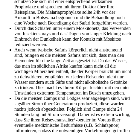
schützen Sie sich mit einer entsprechend wirksamen
Prophylaxe und sprechen mit ihrem Doktor über Ihre
Reisepläne. Die Malariaprophylaxe sollte 24h vor der
Ankunft in Botswana begonnen und die Behandlung noch
eine Woche nach Beendigung der Safari fortgeführt werden.
Durch das Schlafen unter einem Moskitonetz, das Verwenden
von Insektensprays und das Tragen von langer Kleidung nach
Einbruch der Dunkelheit kann der Kontakt mit Moskitos
reduziert werden.
Auch wenn typische Safaris körperlich nicht anstrengend
sind, bringen es die meisten Safaris mit sich, dass man den
Elementen für eine lange Zeit ausgesetzt ist. Da das Wasser,
das man im südlichen Afrika kaufen kann nicht all die
wichtigen Mineralien enthält, die der Körper braucht um nicht
zu dehydrieren, empfehlen wir jedem Reisenden nicht nur
Wasser sondern auch Säfte und nicht alkoholische Getränke
zu trinken. Dies macht es Ihrem Körper leichter mit den unter
Umständen extremen Temperaturen im Busch umzugehen.
Da die meisten Camps und Lodges sehr abgelegen sind, wird
tagsüber Strom über Generatoren produziert, diese warden
nachts jedoch abgeschaltet. Folglich sind Camps nicht 24
Stunden lang mit Strom versorgt. Daher ist es extrem wichtig,
dass Sie ihren Reiseveranstalter/ -berater im Voraus über
eventuelle medizinische Bedürfnisse (z.B. Schlafapnoe)
informieren, sodass die notwendigen Vorkehrungen getroffen