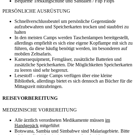
Bequeme Trekkingschuhe und Sandalen / Flip Flops
PERSÖNLICHE AUSRÜSTUNG
Schnellverschlussbeutel um persönliche Gegenstände
aufzubewahren und Speicherkarten trocken und staubfrei zu
halten
In den meisten Camps werden Taschenlampen bereitgestellt,
allerdings empfiehlt es sich eine eigene Kopflampe mit sich zu
führen, da diese häufig benötigt werden, im besonderen auf
mobilen Zeltsafaris.
Kameraequipment, Ferngläser, zusätzliche Batterien und
zusätzliche Speicherkarten. Die Möglichkeiten Speicherkarten
zu leeren sind sehr begrenzt.
Lesestoff – einige Camps verfügen über eine kleine
Bibliothek, allerdings bietet es sich dennoch an Bücher für die
Mittagszeit mitzubringen.
REISEVORBEREITUNG
MEDIZINISCHE VORBEREITUNG
Alle ärztlich verordneten Medikamente müssen
im
Handgepäck
mitgeführt
Botswana, Sambia und Simbabwe sind Malariagebiete. Bitte