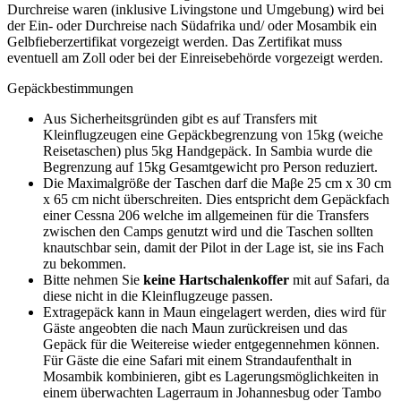
Durchreise waren (inklusive Livingstone und Umgebung) wird bei
der Ein- oder Durchreise nach Südafrika und/ oder Mosambik ein
Gelbfieberzertifikat vorgezeigt werden. Das Zertifikat muss
eventuell am Zoll oder bei der Einreisebehörde vorgezeigt werden.
Gepäckbestimmungen
Aus Sicherheitsgründen gibt es auf Transfers mit
Kleinflugzeugen eine Gepäckbegrenzung von 15kg (weiche
Reisetaschen) plus 5kg Handgepäck. In Sambia wurde die
Begrenzung auf 15kg Gesamtgewicht pro Person reduziert.
Die Maximalgröße der Taschen darf die Maβe 25 cm x 30 cm
x 65 cm nicht überschreiten. Dies entspricht dem Gepäckfach
einer Cessna 206 welche im allgemeinen für die Transfers
zwischen den Camps genutzt wird und die Taschen sollten
knautschbar sein, damit der Pilot in der Lage ist, sie ins Fach
zu bekommen.
Bitte nehmen Sie
keine Hartschalenkoffer
mit auf Safari, da
diese nicht in die Kleinflugzeuge passen.
Extragepäck kann in Maun eingelagert werden, dies wird für
Gäste angeobten die nach Maun zurückreisen und das
Gepäck für die Weitereise wieder entgegennehmen können.
Für Gäste die eine Safari mit einem Strandaufenthalt in
Mosambik kombinieren, gibt es Lagerungsmöglichkeiten in
einem überwachten Lagerraum in Johannesbug oder Tambo