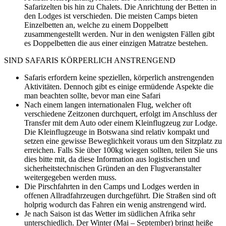
Safarizelten bis hin zu Chalets. Die Anrichtung der Betten in
den Lodges ist verschieden. Die meisten Camps bieten
Einzelbetten an, welche zu einem Doppelbett
zusammengestellt werden. Nur in den wenigsten Fällen gibt
es Doppelbetten die aus einer einzigen Matratze bestehen.
SIND SAFARIS KÖRPERLICH ANSTRENGEND
Safaris erfordern keine speziellen, körperlich anstrengenden
Aktivitäten. Dennoch gibt es einige ermüdende Aspekte die
man beachten sollte, bevor man eine Safari
Nach einem langen internationalen Flug, welcher oft
verschiedene Zeitzonen durchquert, erfolgt im Anschluss der
Transfer mit dem Auto oder einem Kleinflugzeug zur Lodge.
Die Kleinflugzeuge in Botswana sind relativ kompakt und
setzen eine gewisse Beweglichkeit voraus um den Sitzplatz zu
erreichen. Falls Sie über 100kg wiegen sollten, teilen Sie uns
dies bitte mit, da diese Information aus logistischen und
sicherheitstechnischen Gründen an den Flugveranstalter
weitergegeben werden muss.
Die Pirschfahrten in den Camps und Lodges werden in
offenen Allradfahrzeugen durchgeführt. Die Straßen sind oft
holprig wodurch das Fahren ein wenig anstrengend wird.
Je nach Saison ist das Wetter im südlichen Afrika sehr
unterschiedlich. Der Winter (Mai – September) bringt heiße