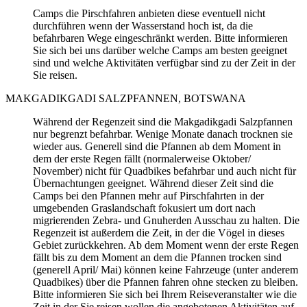
Camps die Pirschfahren anbieten diese eventuell nicht
durchführen wenn der Wasserstand hoch ist, da die
befahrbaren Wege eingeschränkt werden. Bitte informieren
Sie sich bei uns darüber welche Camps am besten geeignet
sind und welche Aktivitäten verfügbar sind zu der Zeit in der
Sie reisen.
MAKGADIKGADI SALZPFANNEN, BOTSWANA
Während der Regenzeit sind die Makgadikgadi Salzpfannen
nur begrenzt befahrbar. Wenige Monate danach trocknen sie
wieder aus. Generell sind die Pfannen ab dem Moment in
dem der erste Regen fällt (normalerweise Oktober/
November) nicht für Quadbikes befahrbar und auch nicht für
Übernachtungen geeignet. Während dieser Zeit sind die
Camps bei den Pfannen mehr auf Pirschfahrten in der
umgebenden Graslandschaft fokusiert um dort nach
migrierenden Zebra- und Gnuherden Ausschau zu halten. Die
Regenzeit ist außerdem die Zeit, in der die Vögel in dieses
Gebiet zurückkehren. Ab dem Moment wenn der erste Regen
fällt bis zu dem Moment an dem die Pfannen trocken sind
(generell April/ Mai) können keine Fahrzeuge (unter anderem
Quadbikes) über die Pfannen fahren ohne stecken zu bleiben.
Bitte informieren Sie sich bei Ihrem Reiseveranstalter wie die
Zeit in der Sie reisen wollen die angebotenen Aktivitäten auf