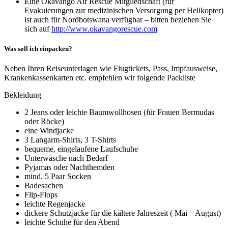
Eine Okavango Air Rescue Mitgliedschaft (für
Evakuierungen zur medizinischen Versorgung per Helikopter)
ist auch für Nordbotswana verfügbar – bitten beziehen Sie
sich auf
http://www.okavangorescue.com
Was soll ich einpacken?
Neben Ihren Reiseunterlagen wie Flugtickets, Pass, Impfausweise,
Krankenkassenkarten etc. empfehlen wir folgende Packliste
Bekleidung
2 Jeans oder leichte Baumwollhosen (für Frauen Bermudas
oder Röcke)
eine Windjacke
3 Langarm-Shirts, 3 T-Shirts
bequeme, eingelaufene Laufschuhe
Unterwäsche nach Bedarf
Pyjamas oder Nachthemden
mind. 5 Paar Socken
Badesachen
Flip-Flops
leichte Regenjacke
dickere Schutzjacke für die kältere Jahreszeit ( Mai – August)
leichte Schuhe für den Abend