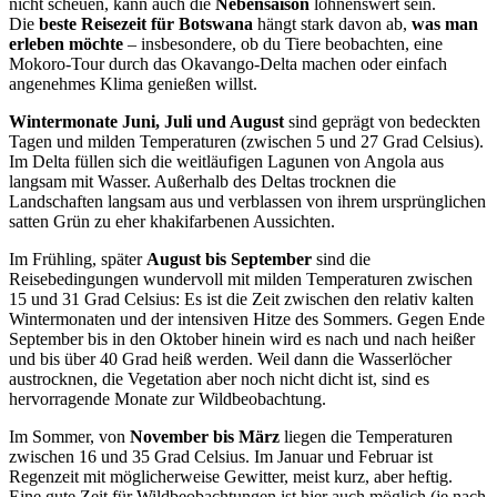
nicht scheuen, kann auch die
Nebensaison
lohnenswert sein.
Die
beste Reisezeit für Botswana
hängt stark davon ab,
was man
erleben möchte
– insbesondere, ob du Tiere beobachten, eine
Mokoro-Tour durch das Okavango-Delta machen oder einfach
angenehmes Klima genießen willst.
Wintermonate Juni, Juli und August
sind geprägt von bedeckten
Tagen und milden Temperaturen (zwischen 5 und 27 Grad Celsius).
Im Delta füllen sich die weitläufigen Lagunen von Angola aus
langsam mit Wasser. Außerhalb des Deltas trocknen die
Landschaften langsam aus und verblassen von ihrem ursprünglichen
satten Grün zu eher khakifarbenen Aussichten.
Im Frühling, später
August bis September
sind die
Reisebedingungen wundervoll mit milden Temperaturen zwischen
15 und 31 Grad Celsius: Es ist die Zeit zwischen den relativ kalten
Wintermonaten und der intensiven Hitze des Sommers. Gegen Ende
September bis in den Oktober hinein wird es nach und nach heißer
und bis über 40 Grad heiß werden. Weil dann die Wasserlöcher
austrocknen, die Vegetation aber noch nicht dicht ist, sind es
hervorragende Monate zur Wildbeobachtung.
Im Sommer, von
November bis März
liegen die Temperaturen
zwischen 16 und 35 Grad Celsius. Im Januar und Februar ist
Regenzeit mit möglicherweise Gewitter, meist kurz, aber heftig.
Eine gute Zeit für Wildbeobachtungen ist hier auch möglich (je nach