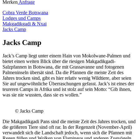
Merken
Anfrage
Cobra Verde Botswana
Lodges und Camps
Makgadikgadi & Nxai
Jacks Camp
Jacks Camp
Jack’s Camp liegt unter einem Hain von Mokolwane-Palmen und
bietet einen weiten Blick über die riesigen Makgadikgadi-
Salzpfannen in Botswana, die mit Grassavanne und fotogenen
Palmeninseln übersät sind. Da die Pfannen die meiste Zeit des
Jahres trocken sind, gibt es hier relativ wenig Wildtiere, aber seien
Sie auf ungewöhnliche Überraschungen gefasst. Jack’s ist eines der
teureren Camps in Afrika und ist stolz auf sein Motto: “Gib ihnen,
was sie nie wussten, dass sie es wollen.”
© Jacks Camp
Die Makgadikgadi Pans sind die meiste Zeit des Jahres trocken, und
die größeren Tiere sind oft rar. In der Regenzeit (November-April)
verwandelt sich die Landschaft jedoch, wenn sich die Pfannen mit
Regen füllen und Wolken von Flamingos und anderen Zugvögeln