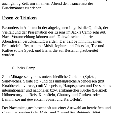
auch genug Zeit, um an einem Abend den Trancetanz der
Buschmänner zu erleben.
Essen & Trinken
Besonders in Anbetracht der abgelegenen Lage ist die Qualität, der
Vielfalt und der Präsentation des Essens im Jack’s Camp sehr gut.
Nach Voranmeldung können auch Diätwünsche und private
Abendessen berücksichtigt werden. Der Tag beginnt mit einem
Frühstücksbuffet, u.a. mit Müsli, Joghurt und Obstsalat, Tee und
Kaffee sowie Speck und Eiern, die auf Bestellung zubereitet
wurden.
© Jacks Camp
Zum Mittagessen gibt es unterschiedliche Gerichte (Spieße,
Sandwiches, Salate etc.) und das umfangreiche Abendessen (mit
Knabbereien vorweg) mit Vorspeisen, Hauptspeisen und Dessert aus
internationaler und nationaler, bzw. afrikanischer Küche (Beispiel:
Hühnercurry mit Reis, Kartoffeln, Chutney und Gurken, oder
Lammhaxe mit gewelktem Spinat und Kartoffeln).
Der Nachmittagstee besteht oft aus einer Auswahl an herzhaften und
süßen Leckereien (z.B. Mais- und Ziegenkäse-Beignets, Mini-