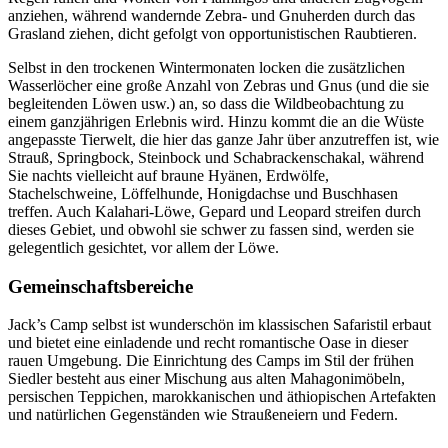
anziehen, während wandernde Zebra- und Gnuherden durch das
Grasland ziehen, dicht gefolgt von opportunistischen Raubtieren.
Selbst in den trockenen Wintermonaten locken die zusätzlichen
Wasserlöcher eine große Anzahl von Zebras und Gnus (und die sie
begleitenden Löwen usw.) an, so dass die Wildbeobachtung zu
einem ganzjährigen Erlebnis wird. Hinzu kommt die an die Wüste
angepasste Tierwelt, die hier das ganze Jahr über anzutreffen ist, wie
Strauß, Springbock, Steinbock und Schabrackenschakal, während
Sie nachts vielleicht auf braune Hyänen, Erdwölfe,
Stachelschweine, Löffelhunde, Honigdachse und Buschhasen
treffen. Auch Kalahari-Löwe, Gepard und Leopard streifen durch
dieses Gebiet, und obwohl sie schwer zu fassen sind, werden sie
gelegentlich gesichtet, vor allem der Löwe.
Gemeinschaftsbereiche
Jack’s Camp selbst ist wunderschön im klassischen Safaristil erbaut
und bietet eine einladende und recht romantische Oase in dieser
rauen Umgebung. Die Einrichtung des Camps im Stil der frühen
Siedler besteht aus einer Mischung aus alten Mahagonimöbeln,
persischen Teppichen, marokkanischen und äthiopischen Artefakten
und natürlichen Gegenständen wie Straußeneiern und Federn.