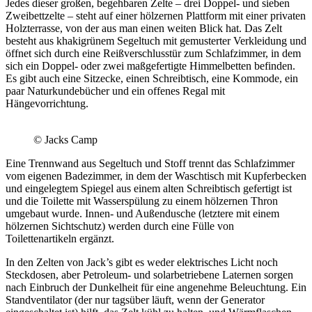
Jedes dieser großen, begehbaren Zelte – drei Doppel- und sieben
Zweibettzelte – steht auf einer hölzernen Plattform mit einer privaten
Holzterrasse, von der aus man einen weiten Blick hat. Das Zelt
besteht aus khakigrünem Segeltuch mit gemusterter Verkleidung und
öffnet sich durch eine Reißverschlusstür zum Schlafzimmer, in dem
sich ein Doppel- oder zwei maßgefertigte Himmelbetten befinden.
Es gibt auch eine Sitzecke, einen Schreibtisch, eine Kommode, ein
paar Naturkundebücher und ein offenes Regal mit
Hängevorrichtung.
© Jacks Camp
Eine Trennwand aus Segeltuch und Stoff trennt das Schlafzimmer
vom eigenen Badezimmer, in dem der Waschtisch mit Kupferbecken
und eingelegtem Spiegel aus einem alten Schreibtisch gefertigt ist
und die Toilette mit Wasserspülung zu einem hölzernen Thron
umgebaut wurde. Innen- und Außendusche (letztere mit einem
hölzernen Sichtschutz) werden durch eine Fülle von
Toilettenartikeln ergänzt.
In den Zelten von Jack’s gibt es weder elektrisches Licht noch
Steckdosen, aber Petroleum- und solarbetriebene Laternen sorgen
nach Einbruch der Dunkelheit für eine angenehme Beleuchtung. Ein
Standventilator (der nur tagsüber läuft, wenn der Generator