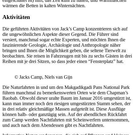
eingeschaltet ist) hilft, das Zelt kühl zu halten, und Wärmflaschen
wärmen die Betten in kalten Winternächten.
Aktivitäten
Die geführten Aktivitäten von Jack’s Camp konzentrieren sich auf
die ungewöhnlichen Aspekte dieser Gegend. Die Führer sind
versiert, manchmal sogar echte Experten, und möchten Ihnen die
faszinierende Geologie, Archäologie und Anthropologie näher
bringen und Ihnen die Möglichkeit geben, die seltene Tierwelt zu
beobachten. Sie reisen in Fahrzeugen mit bis zu sechs Gästen in drei
Reihen mit je drei Sitzen, so dass jeder einen “Fensterplatz” hat.
© Jacks Camp, Niels van Gijn
Die Naturfahrten in und um den Makgadikgadi Pans National Park
führen manchmal zu bemerkenswerten Orten wie dem Chapman’s
Baobab. Obwohl dieser uralte Baum im Januar 2016 umgestürzt ist,
kann man immer noch den riesigen umgestürzten Stamm sehen, der
in drei relativ gleichmäßige Massen aufgeteilt ist. Diese Ausflüge
können halb- oder ganztägig sein. Auf der abendlichen Rückfahrt
zum Camp werden Nachtfahrten mit Scheinwerfern unternommen,
und auch nach dem Abendessen gibt es Nachtfahrten.